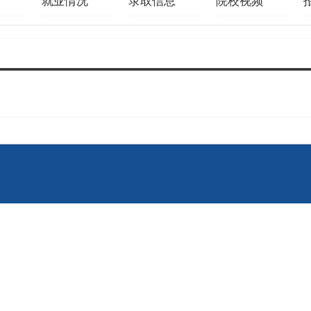
策
就业情况
录取信息
院校视频